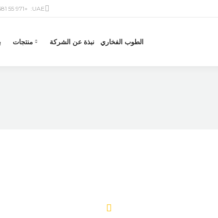
+971 55 581 6601
UAE:
الطوب الفخاري
نبذة عن الشركة
منتجات
ب