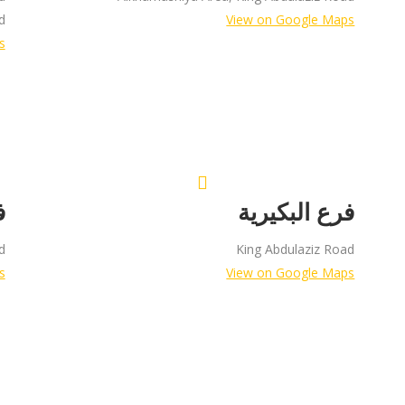
d
View on Google Maps
s
فرع البكيرية
ف
d
King Abdulaziz Road
s
View on Google Maps