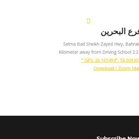
رع البحرين
Selma Bad Sheikh Zayed Hwy, Bahrai
2.21 Kilometer away from Drivi
GPS: 26.165494°, 50.509306 
Download / Zoom Ma
Subscribe No