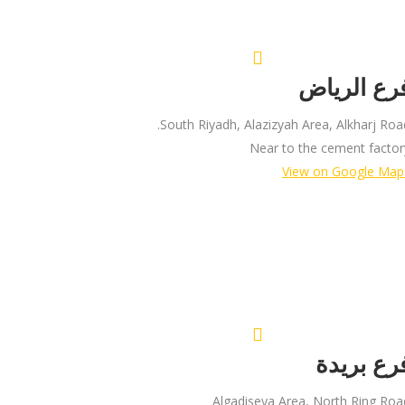
رع الرياض
South Riyadh, Alazizyah Area, Alkharj Road
Near to the cement factor
View on Google Map
رع بريدة
Algadiseya Area, North Ring Roa