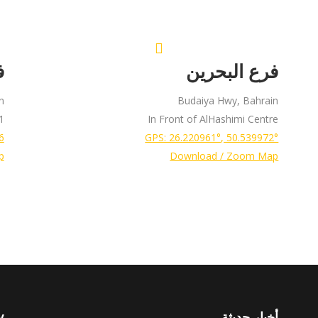
فرع البحرين
ف
n
Budaiya Hwy, Bahrain
ng School
In Front of AlHashimi Centre
°
GPS: 26.220961°, 50.539972°
p
Download / Zoom Map
أخبار حديثة
w