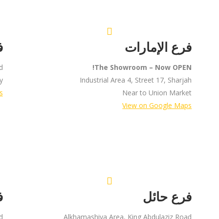
فرع الإمارات
ف
.
The Showroom – Now OPEN!
y
Industrial Area 4, Street 17, Sharjah
s
Near to Union Market
View on Google Maps
فرع حائل
ف
d
Alkhamashiya Area, King Abdulaziz Road