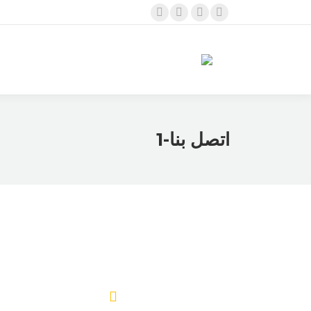
Twitter
Linkedin
Instagram
Facebook
page
page
page
page
opens
opens
opens
opens
in
in
in
in
new
new
new
new
window
window
window
window
اتصل بنا-1