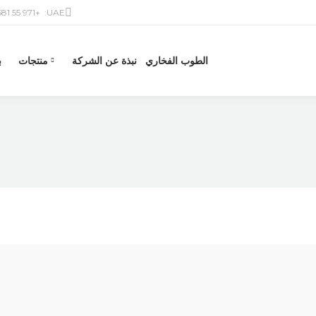
+971 55 581 6601
UAE:
الطوب الفخاري
نبذة عن الشركة
منتجات
ب