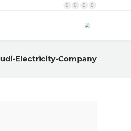
Twitter
Linkedin
Instagram
Facebook
page
page
page
page
opens
opens
opens
opens
in
in
in
in
new
new
new
new
window
window
window
window
udi-Electricity-Company