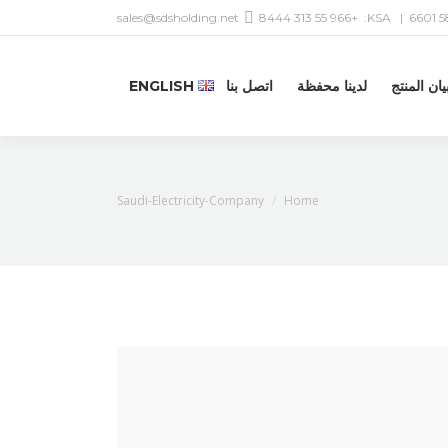
sales@sdsholding.net
+966 55 313 8444
| KSA:
يان المنتج
لدينا محفظة
اتصل بنا
ENGLISH
You are here:
Saudi-Electricity-Company
Home