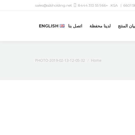
sales@sdsholding.net
+966 55 313 8444
| KSA:
يان المنتج
لدينا محفظة
اتصل بنا
ENGLISH
You are here:
PHOTO-2019-02-13-12-05-32
Home