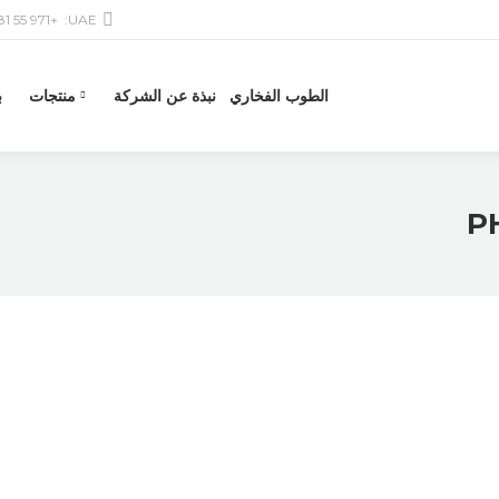
+971 55 581 6601
UAE:
الطوب الفخاري
نبذة عن الشركة
منتجات
ب
PH