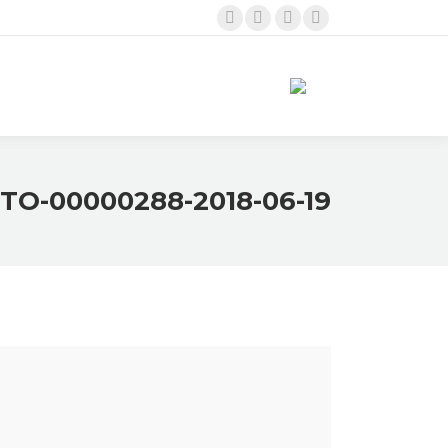
Twitter
Linkedin
Instagram
Facebook
page
page
page
page
opens
opens
opens
opens
in
in
in
in
new
new
new
new
window
window
window
window
2018-06-19-PHOTO-00000288