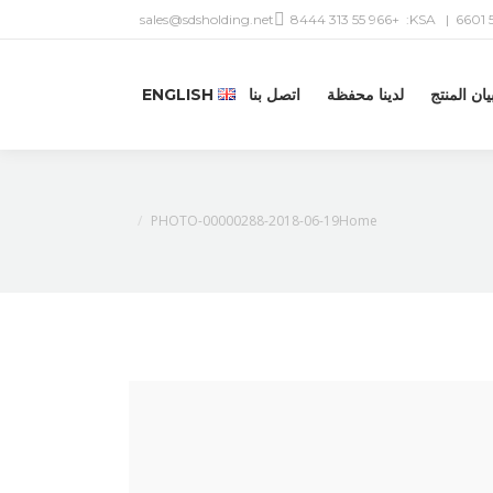
sales@sdsholding.net
+966 55 313 8444
| KSA:
يان المنتج
لدينا محفظة
اتصل بنا
ENGLISH
You are here:
2018-06-19-PHOTO-00000288
Home