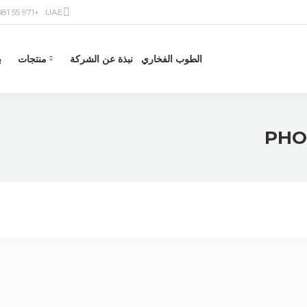
+971 55 581 6601
UAE:
الطوب الفخاري
نبذة عن الشركة
منتجات
ب