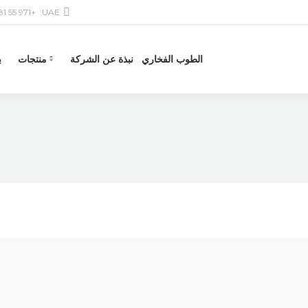
+971 55 581 6601
UAE:
الطوب الفخاري
نبذة عن الشركة
منتجات
ب