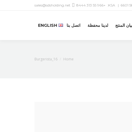
sales@sdsholding.net
+966 55 313 8444
| KSA:
يان المنتج
لدينا محفظة
اتصل بنا
ENGLISH
You are here:
Burgerista_16
Home