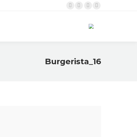
Twitter
Linkedin
Instagram
Facebook
page
page
page
page
opens
opens
opens
opens
in
in
in
in
new
new
new
new
window
window
window
window
Burgerista_16