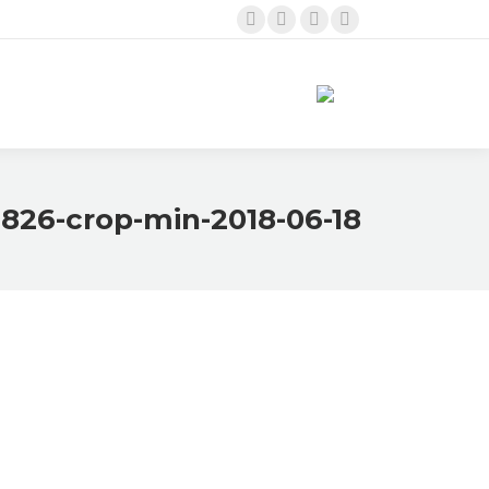
Twitter
Linkedin
Instagram
Facebook
page
page
page
page
opens
opens
opens
opens
in
in
in
in
new
new
new
new
window
window
window
window
2018-06-18-PHOTO-00001826-crop-min