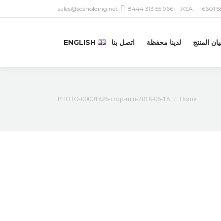
sales@sdsholding.net
+966 55 313 8444
| KSA:
يان المنتج
لدينا محفظة
اتصل بنا
ENGLISH
You are here:
2018-06-18-PHOTO-00001826-crop-min
Home