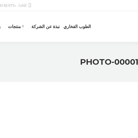
+971 55 581 6601
UAE:
الطوب الفخاري
نبذة عن الشركة
منتجات
ب