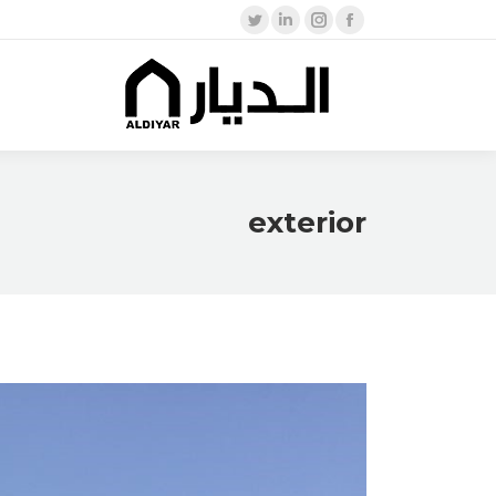
Twitter
Linkedin
Instagram
Facebook
page
page
page
page
opens
opens
opens
opens
in
in
in
in
new
new
new
new
window
window
window
window
exterior