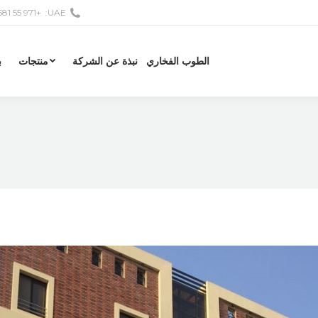
+971 55 581 6601
UAE:
الطوب الفخاري
نبذة عن الشركة
منتجات
ب