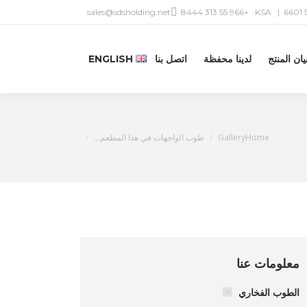
sales@sdsholding.net
+966 55 313 8444
| KSA:
يان المنتج
لدينا محفظة
اتصل بنا
ENGLISH
You are here:
Home
Gallery
طوب الواجهات في هذا المطعم…
معلومات عنا
الطوب الفخاري