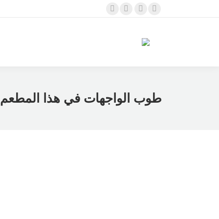
Twitter
Linkedin
Instagram
Facebook
page
page
page
page
opens
opens
opens
opens
in
in
in
in
new
new
new
new
window
window
window
window
طوب الواجهات في هذا المطعم ب