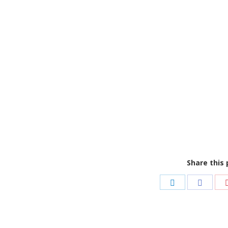
Share this 
Share
Share
Share
on
on
on
LinkedIn
Facebook
Pinterest