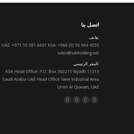
اتصل بنا
:هاتف
UAE: +971 55 581 6601 KSA: +966 (0) 50 904 4555
sales@sdsholding.net
:المقر الرئيسي
KSA Head Office: P.O. Box 360215 Riyadh 11313
Saudi Arabia UAE Head Office New Industrial Area
Umm Al Quwain, UAE
Find us on:
Instagram
Linkedin
Twitter
Facebook
page
page
page
page
opens
opens
opens
opens
in
in
in
in