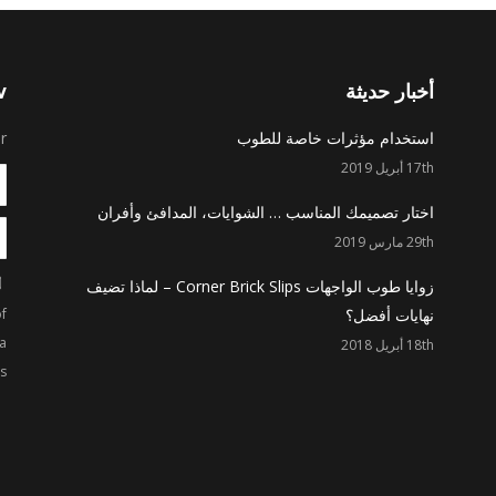
أخبار حديثة
w
استخدام مؤثرات خاصة للطوب
r
17th أبريل 2019
*
اختار تصميمك المناسب … الشوايات، المدافئ وأفران
 *
29th مارس 2019
زوايا طوب الواجهات Corner Brick Slips – لماذا تضيف
نهايات أفضل؟
of
a
18th أبريل 2018
s.