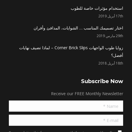
in
in
in
in
استخدام مؤثرات خاصة للطوب
new
new
new
new
17th أبريل 2019
window
window
window
window
اختار تصميمك المناسب … الشوايات، المدافئ وأفران
29th مارس 2019
زوايا طوب الواجهات Corner Brick Slips – لماذا تضيف نهايات
أفضل؟
18th أبريل 2018
Subscribe Now
Receive our FREE Monthly Newsletter
Name *
E-mail *