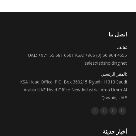
اتصل بنا
:هاتف
UAE: +971 55 581 6601 KSA: +966 (0) 50 904 4555
sales@sdsholding.net
:المقر الرئيسي
KSA Head Office: P.O. Box 360215 Riyadh 11313 Saudi
Arabia UAE Head Office New Industrial Area Umm Al
Quwain, UAE
Find us on:
Instagram
Linkedin
Twitter
Facebook
page
page
page
page
opens
opens
opens
opens
أخبار حديثة