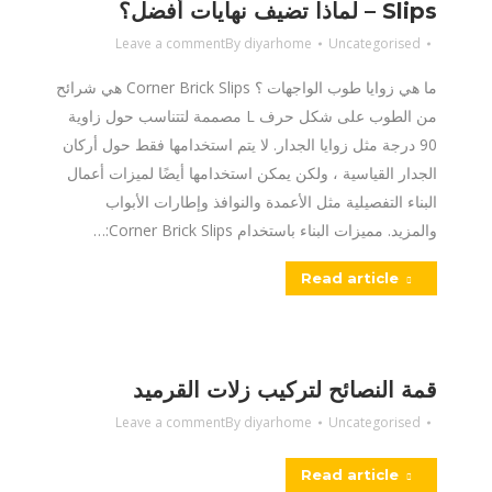
Slips – لماذا تضيف نهايات أفضل؟
Leave a comment
By
diyarhome
Uncategorised
ما هي زوايا طوب الواجهات ؟ Corner Brick Slips هي شرائح
من الطوب على شكل حرف L مصممة لتتناسب حول زاوية
90 درجة مثل زوايا الجدار. لا يتم استخدامها فقط حول أركان
الجدار القياسية ، ولكن يمكن استخدامها أيضًا لميزات أعمال
البناء التفصيلية مثل الأعمدة والنوافذ وإطارات الأبواب
والمزيد. مميزات البناء باستخدام Corner Brick Slips:…
Read article
قمة النصائح لتركيب زلات القرميد
Leave a comment
By
diyarhome
Uncategorised
Read article