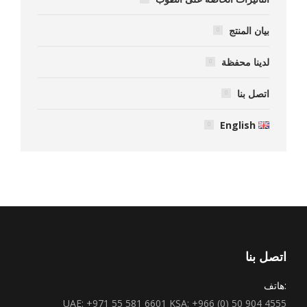
بيان المنتج
لدينا محفظة
اتصل بنا
English
اتصل بنا
:هاتف
UAE: +971 55 581 6601 KSA: +966 (0) 50 904 4555