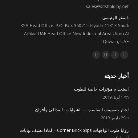
sales@sdsholding.net
:المقر الرئيسي
KSA Head Office: P.O. Box 360215 Riyadh 11313 Saudi
Arabia UAE Head Office New Industrial Area Umm Al
Quwain, UAE
Find us on:
Instagram
Linkedin
Twitter
Facebook
page
page
page
page
opens
opens
opens
opens
أخبار حديثة
in
in
in
in
استخدام مؤثرات خاصة للطوب
new
new
new
new
17th أبريل 2019
window
window
window
window
اختار تصميمك المناسب … الشوايات، المدافئ وأفران
29th مارس 2019
زوايا طوب الواجهات Corner Brick Slips – لماذا تضيف نهايات