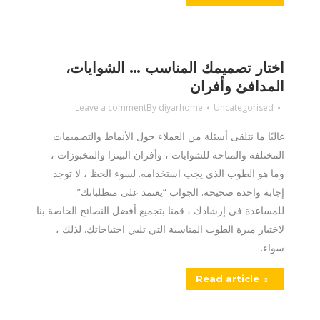
اختار تصميمك المناسب … الشوايات،
المدافئ وأفران
Leave a comment
By
diyarhome
Uncategorised
غالبًا ما نتلقى أسئلة من العملاء حول الأنماط والتصميمات
المختلفة والمتاحة للشوايات ، وأفران البيتزا والمخبوزات ،
وما هو الطوب الذي يجب استخدامه. لسوء الحظ ، لا توجد
إجابة واحدة صحيحة. الجواب “يعتمد على متطلباتك”.
للمساعدة في إرشادك ، قمنا بتجميع أفضل النصائح الخاصة بنا
لاختيار ميزة الطوب المناسبة التي تلبي احتياجاتك. لذلك ،
سواء…
Read article